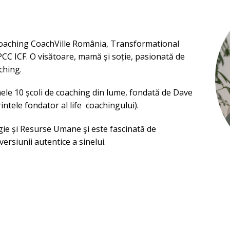
 Coaching CoachVille România, Transformational
C ICF. O visătoare, mamă și soție, pasionată de
ching.
mele 10 școli de coaching din lume, fondată de Dave
ele fondator al life coachingului).
gie și Resurse Umane şi este fascinată de
rsiunii autentice a sinelui.