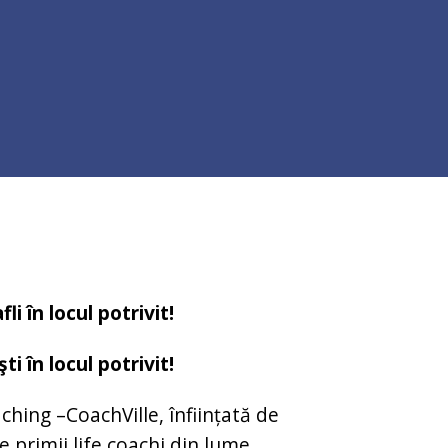
i în locul potrivit!
i în locul potrivit!
hing –CoachVille, înființată de
e primii life coachi din lume.