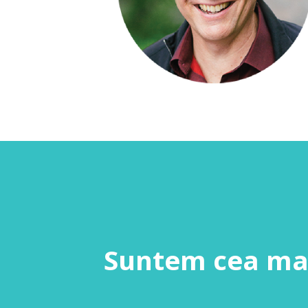
Suntem
cea ma