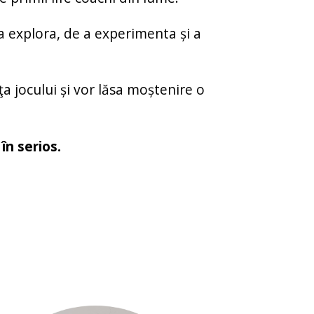
a explora,
de a experimenta și a
a jocului și
vor lăsa moștenire o
în serios.