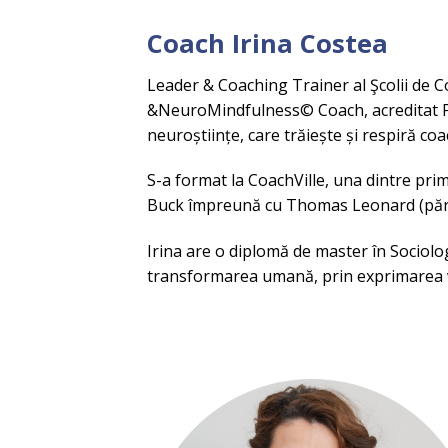
Coach Irina Costea
Leader & Coaching Trainer al Şcolii de
&NeuroMindfulness© Coach, acreditat PC
neuroștiințe, care trăiește și respiră coa
S-a format la CoachVille, una dintre pri
Buck împreună cu Thomas Leonard (părint
Irina are o diplomă de master în Sociolo
transformarea umană, prin exprimarea ve