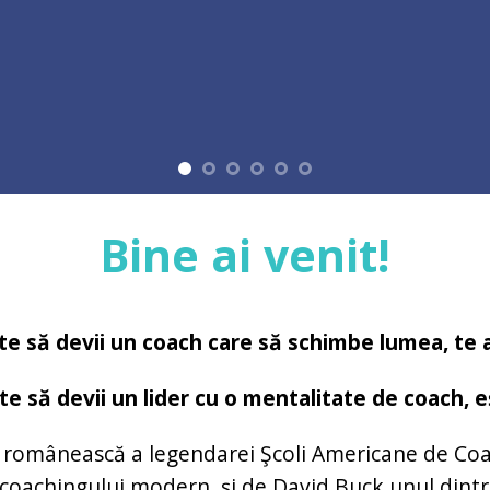
Bine ai venit!
e să devii un coach care să schimbe lumea, te afl
e să devii un lider cu o mentalitate de coach, eşt
a românească a legendarei Şcoli Americane de Coac
coachingului modern, și de David Buck,
unul dintr