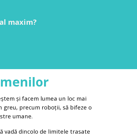
țial maxim?
amenilor
reștem și facem lumea un loc mai
n greu, precum roboții, să bifeze o
oastre umane.
 vadă dincolo de limitele trasate