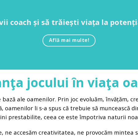
vii coach și să trăiești viața la poten
Află mai multe!
nţa jocului în viaţa o
e bază ale oamenilor. Prin joc evoluăm, învățăm, c
ă, oamenilor li s-a spus că trebuie să muncească di
cini prestabilite, ceea ce este împotriva naturii n
re, ne accesăm creativitatea, ne provocăm mintea să