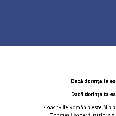
Dacă dorința ta est
Dacă dorința ta est
CoachVille România este filial
Thomas Leonard, părintele 