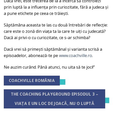
Dacă vrei, este trecerea de la a încerca să controlezi
prin luptă la a influența prin curiozitate, fără a judeca și
a pune etichete pe ceea ce trăiești.
Săptămâna aceasta te las cu două întrebări de reflecție:
care este o zonă din viața ta la care te uiți cu judecată?
Dacă ai privi-o cu curiozitate, ce s-ar schimba?
Dacă vrei să primești săptămânal și varianta scrisă a
episoadelor, abonează-te pe
www.coachville.ro
.
Ne auzim curând. Până atunci, nu uita să te joci!”
COACHVILLE ROMÂNIA
·
THE COACHING PLAYGROUND EPISODUL 3 –
VIAȚA E UN LOC DE JOACĂ, NU O LUPTĂ