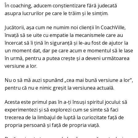
În coaching, aducem conștientizare fără judecată
asupra lucrurilor pe care le trăim și le simțim.
Jucătorii, așa cum ne numim noi clienții în CoachVille,
învață să se uite cu empatie la mecanismele care au
încercat să îi țină în siguranță și le-au fost de ajutor la
un moment dat, dar pe care acum e momentul să le lase
în urmă, pentru a putea crește și a deveni următoarea
versiune a lor.
Nu o să mă auzi spunând „cea mai bună versiune a lor”,
pentru că nu e nimic greșit la versiunea actuală.
Acesta este primul pas în a-ți însuși spiritul jocului: să
experimentezi și să explorezi cum se simte să faci
trecerea de la limbajul de luptă la curiozitate față de
propria persoană și față de propria viață.