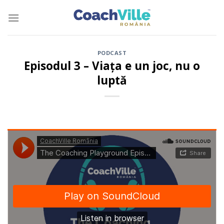
Skip
to
content
PODCAST
Episodul 3 – Viața e un joc, nu o
luptă