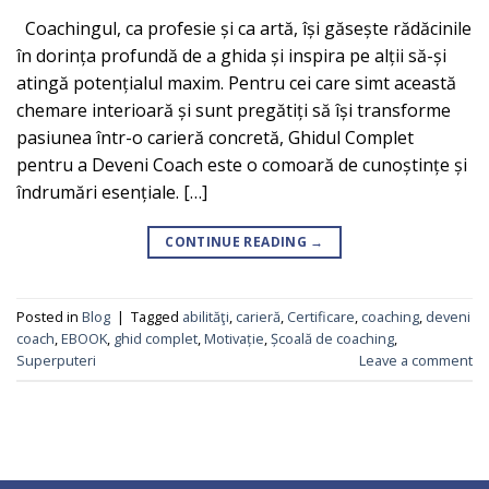
Coachingul, ca profesie și ca artă, își găsește rădăcinile
în dorința profundă de a ghida și inspira pe alții să-și
atingă potențialul maxim. Pentru cei care simt această
chemare interioară și sunt pregătiți să își transforme
pasiunea într-o carieră concretă, Ghidul Complet
pentru a Deveni Coach este o comoară de cunoștințe și
îndrumări esențiale. […]
CONTINUE READING
→
Posted in
Blog
|
Tagged
abilităţi
,
carieră
,
Certificare
,
coaching
,
deveni
coach
,
EBOOK
,
ghid complet
,
Motivație
,
Școală de coaching
,
Superputeri
Leave a comment