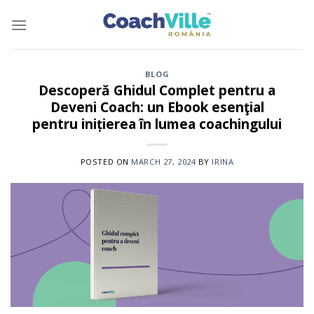
Skip
to
content
BLOG
Descoperă Ghidul Complet pentru a
Deveni Coach: un Ebook esenţial
pentru inițierea în lumea coachingului
POSTED ON
MARCH 27, 2024
BY
IRINA