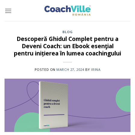
Skip
to
content
BLOG
Descoperă Ghidul Complet pentru a
Deveni Coach: un Ebook esenţial
pentru inițierea în lumea coachingului
POSTED ON
MARCH 27, 2024
BY
IRINA