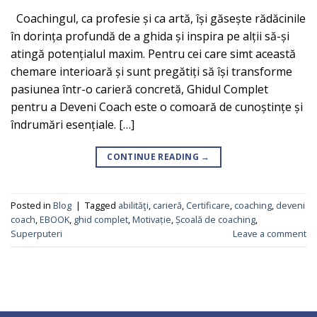
Coachingul, ca profesie și ca artă, își găsește rădăcinile
în dorința profundă de a ghida și inspira pe alții să-și
atingă potențialul maxim. Pentru cei care simt această
chemare interioară și sunt pregătiți să își transforme
pasiunea într-o carieră concretă, Ghidul Complet
pentru a Deveni Coach este o comoară de cunoștințe și
îndrumări esențiale. […]
CONTINUE READING
→
Posted in
Blog
|
Tagged
abilităţi
,
carieră
,
Certificare
,
coaching
,
deveni
coach
,
EBOOK
,
ghid complet
,
Motivație
,
Școală de coaching
,
Superputeri
Leave a comment